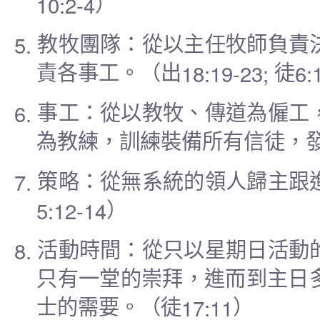
10:2-4
）
5.
教牧團隊
：從以主任牧師負責
18:19-23;
6:
責各事工。（出
徒
6.
事工
：從以教牧、傳道為僱工
為教練，訓練裝備所有信徒，
7.
策略
：從無系統的領人歸主跟
5:12-14
）
8.
活動時間
：從只以星期日活動
只有一堂的崇拜，進而到主日
17:11
士的需要。（徒
）