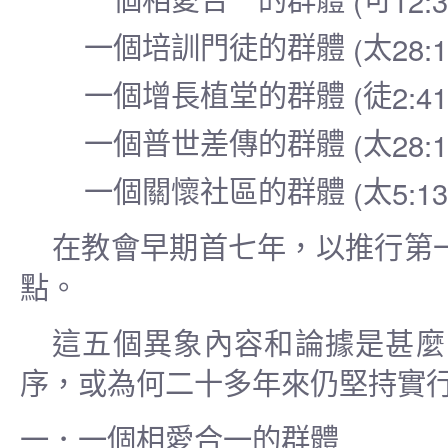
(
12:
一個相愛合一的群體
可
(
28:
一個培訓門徒的群體
太
(
2:4
一個增長植堂的群體
徒
(
28:
一個普世差傳的群體
太
(
5:1
一個關懷社區的群體
太
在教會早期首七年，以推行第
點。
這五個異象內容和論據是甚麼
序，或為何二十多年來仍堅持實
一．一個相愛合一的群體