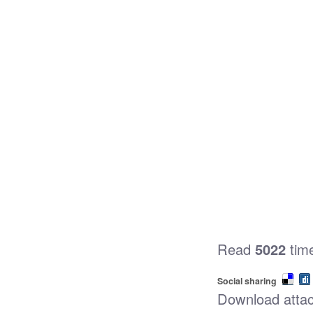
Read
5022
tim
Social sharing
Download atta