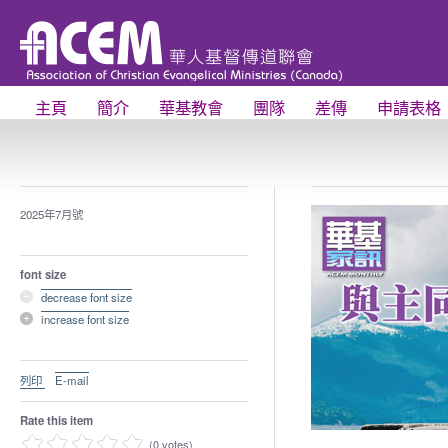
主頁
簡介
華基教會
團隊
差傳
申請表格
2025年7月號
font size
decrease font size
increase font size
列印
E-mail
Rate this item
(0 votes)