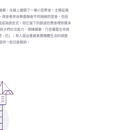
過螢幕，在線上展開了一場小型聚會。主導這場
師。與會者來自華基聯會不同規模的堂會，包括
經成為過去式，但它留下的餘波在教會裡依舊未
代孩子們社交能力、情緒健康，乃至屬靈生命與
問、切」；有人提出重建真實團體生活的措施
提供一些切身幫助。