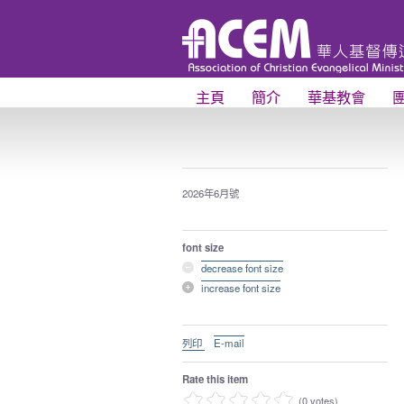
主頁
簡介
華基教會
2026年6月號
font size
decrease font size
increase font size
列印
E-mail
Rate this item
(0 votes)