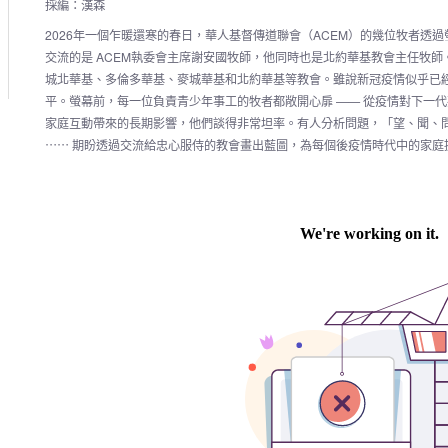
採編：漢森
2026年一個乍暖還寒的春日，華人基督傳道聯會（ACEM）的幾位牧者透
交流的是 ACEM執委會主席謝安國牧師，他同時也是北約華基教會主任牧
城北華基、多倫多華基、麥城華基和北約華基等教會。雖說新冠疫情似乎已
平。螢幕前，每一位負責青少年事工的牧者都敞開心扉 —— 從疫情對下一
家庭互動帶來的長期影響，他們談得非常坦率。有人分析問題，「望、聞、
⋯⋯ 期盼透過交流給忠心服侍的教會畫出藍圖，為每個後疫情時代中的家庭