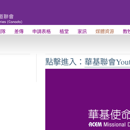
團隊
差傳
申請表格
植堂
家訊
媒體資源
教
點擊進入：
華基聯會You