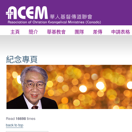
主頁
簡介
華基教會
團隊
差傳
申請表格
紀念專頁
Read
16698
times
back to top