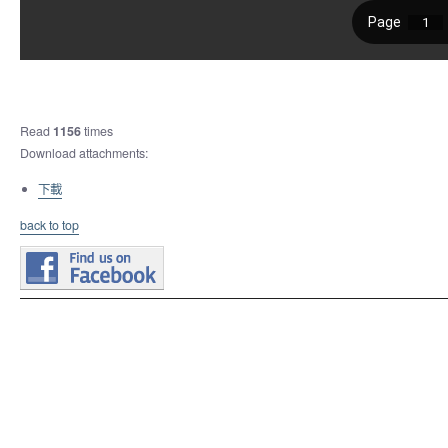
Read
1156
times
Download attachments:
下載
back to top