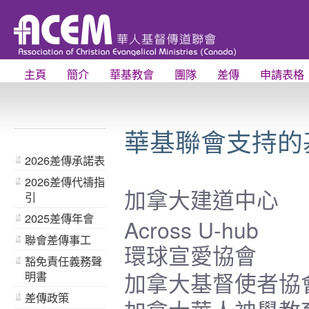
主頁
簡介
華基教會
團隊
差傳
申請表格
華基聯會支持的基督
2026差傳承諾表
2026差傳代禱指
引
加拿大建道中心
2025差傳年會
Across U-hub
聯會差傳事工
環球宣愛協會
豁免責任義務聲
明書
加拿大基督使者協
差傳政策