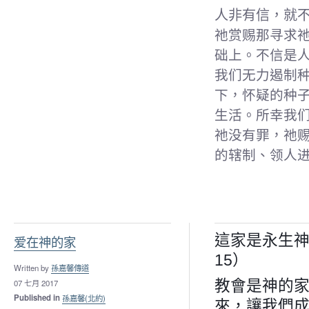
人非有信，就
祂赏赐那寻求
础
上。不信是人
我们无力遏制
下，怀疑的
种
生活。所幸我
祂没有罪，祂
的
辖制、领人进
這家是永生神
爱在神的家
15）
Written by
孫嘉馨傳道
07 七月 2017
教會是神的
Published in
孫嘉馨(北約)
來，讓我們