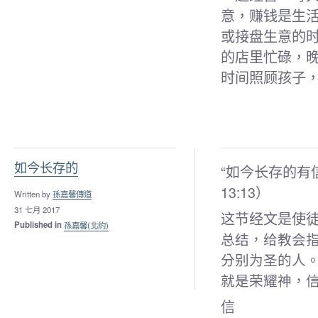
意，赚钱是生
或接盘生意的
的店里忙碌，
时间照顾孩子
如今长存的
“如今长存的有
13:13）
Written by
孫嘉馨傳道
31 七月 2017
这节经文是使徒
Published in
孫嘉馨(北約)
总结，给教会
分别为
圣的人
就是荣耀神，
信