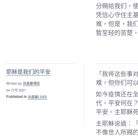
分赐给我们，
凭信心守住主
难，但是，我们
暂至轻的苦楚，
耶稣是我们的平安
「我将这些事
难，但你们可以
Written by
孫嘉馨傳道
04 六月 2021
如今疫情还在
Published in
孫嘉馨(北約)
代，平安何在
平安。主耶稣
主耶穌说過：
不像世人所赐的