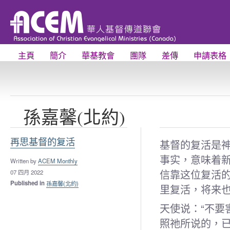
主頁
簡介
華基教會
團隊
差傳
申請表格
孫嘉馨(北約)
再思基督的复活
基督的复活是
事实，意味着
Written by
ACEM Monthly
信靠这位复活
07 四月 2022
Published in
孫嘉馨(北約)
里复活，将来
天使说：“不
照祂所说的，已经