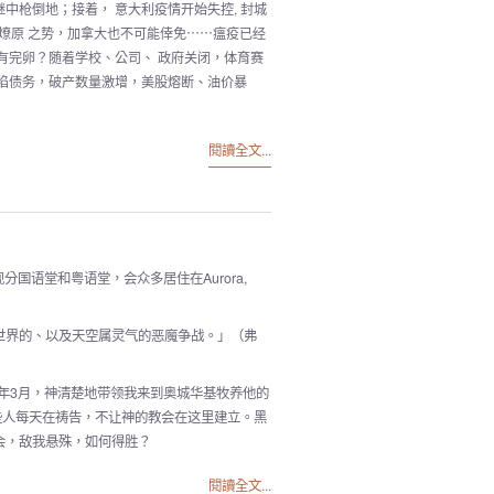
中枪倒地；接着， 意大利疫情开始失控, 封城
燎原 之势，加拿大也不可能倖免⋯⋯瘟疫已经
有完卵？随着学校、公司、 政府关闭，体育赛
陷债务，破产数量激增，美股熔断、油价暴
閱讀全文...
分国语堂和粤语堂，会众多居住在Aurora,
世界的、以及天空属灵气的恶魔争战。」（弗
6年3月，神清楚地带领我来到奥城华基牧养他的
心）；那些人每天在祷告，不让神的教会在这里建立。黑
会，敌我悬殊，如何得胜？
閱讀全文...