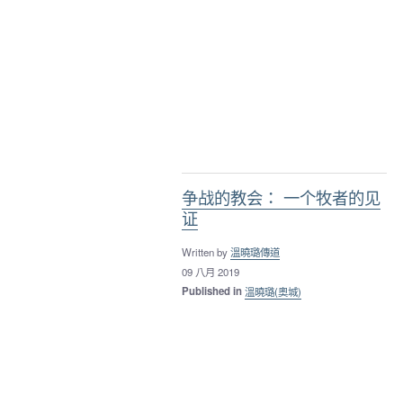
争战的教会： 一个牧者的见
证
Written by
溫曉璐傳道
09 八月 2019
Published in
溫曉璐(奧城)