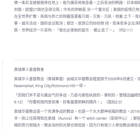
佛一条巨龙被狠狠摔在地上，极为痛苦地喘息着。之后亚洲的韩国、日本相继
封国，欧盟27国也全部沦陷；中东的伊朗是 另一个重灾区；美国的疫情已有
在全世界扩散，疾病与死亡的阴霾笼罩着万国、万族、万民，倾巢 之下，焉
事、娱乐活动、国际会议取消；餐饮、旅游公司纷纷倒 闭，愈来愈多企业深
跌，世界经济一片哀鸣⋯「我也必使她的宴乐 ⋯都止息了。」（何2:11）
奧城華人基督教會
奥城华人基督教会（奧城華基）
由城北华基教会植堂部于2009年9月建立，现
Newmarket, King City,Richmond Hill一带。
「因我们并不是与属血气的争战、乃是
与那些执政的、掌权的、管辖这幽暗
6:12）「你要和我同受苦难、好象基督耶稣的精兵。」（提后2:3）
奥城华基教会是一个充满争战
的教会，也是一个大大蒙神祝福的教会。201
羊，刚上任就得知在奥城（Aurora）有一个 witch center（巫術中
暗的势力很强大，教会当时的光景也很低迷，因为只有很少人参加教会祷告