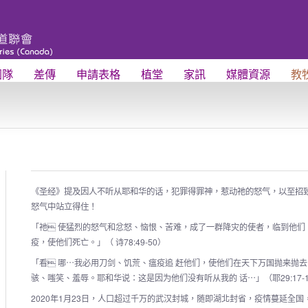
團隊
差傳
申請表格
植堂
家訊
媒體資源
教
《圣经》提及因人不听从耶和华的话，犯罪得罪神，惹动祂的怒气，以至招
怒气中站立得住！
「祂 使猛烈的怒气和忿怒、恼恨、苦难，成了一群降灾的使者，临到他们
疫，使他们死亡。」（ 诗78:49-50）
「看 哪⋯我必用刀剑、饥荒、瘟疫追 赶他们，使他们在天下万国抛来抛
骇、嗤笑、羞辱。耶和华说：这是因为他们没有听从我的 话⋯」（耶29:17-
2020年1月23日，人口超过千万的武汉封城，随即湖北封省，疫情蔓延全