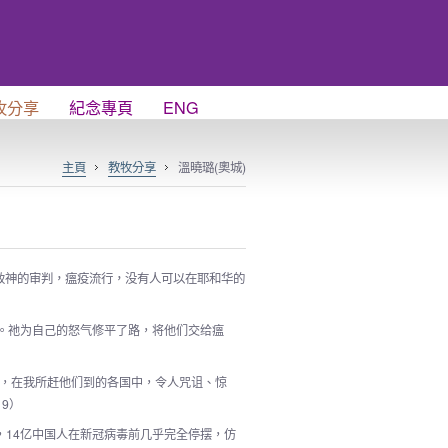
牧分享
紀念專頁
ENG
主頁
教牧分享
溫曉璐(奧城)
致神的审判，瘟疫流行，没有人可以在耶和华的
。祂为自己的怒气修平了路，将他们交给瘟
去，在我所赶他们到的各国中，令人咒诅、惊
19）
国，14亿中国人在新冠病毒前几乎完全停摆，仿