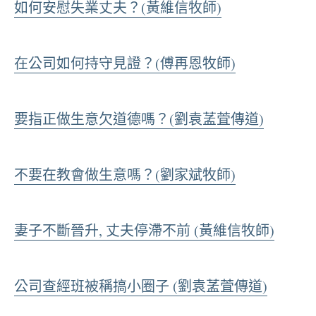
如何安慰失業丈夫？(黃維信牧師)
在公司如何持守見證？(傅再恩牧師)
要指正做生意欠道德嗎？(劉袁䓝萓傳道)
不要在教會做生意嗎？(劉家斌牧師)
妻子不斷晉升, 丈夫停滯不前 (黃維信牧師)
公司查經班被稱搞小圈子 (劉袁䓝萓傳道)