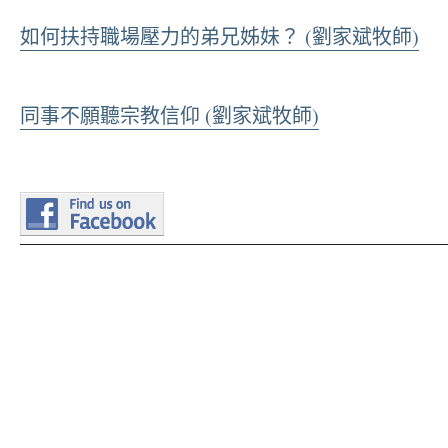
如何扶持職場壓力的弟兄姊妹？ (劉家斌牧師)
同事不願聽宗教信仰 (劉家斌牧師)