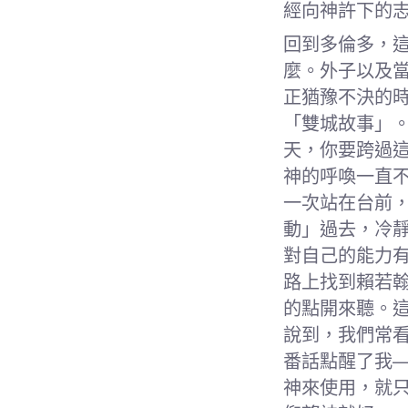
經向神許下的
回到多倫多，
麼。外子以及
正猶豫不決的
「雙城故事」
天，你要跨過
神的呼喚一直
一次站在台前
動」過去，冷
對自己的能力
路上找到賴若
的點開來聽。
說到，我們常
番話點醒了我
神來使用，就