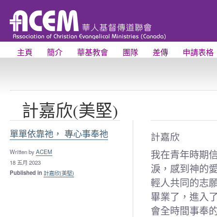
主頁
簡介
華基教會
團隊
差傳
申請表格
計嘉欣(美堅)
單單依靠祂， 專心事奉祂
計嘉欣
我在青年時期
Written by
ACEM
18 五月 2023
淚，感到神的愛
Published in
計嘉欣(美堅)
輕人共同的志
畢業了，進入
會全時間事奉的