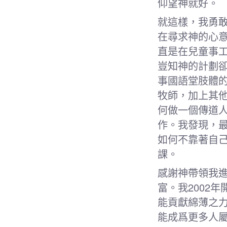
仰望神就好。
就這樣，我勇
在尋求神的心
直是在兒童事
豈知神的計劃
事國語堂肢體
牧師，加上其
何做一個傳道
作。我發現，
如何不靠著自
課。
感謝神帶領我
富。我2002
能貢獻綿薄之
能成爲更多人