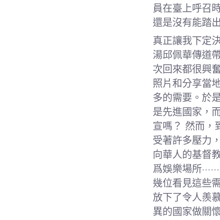
員在臺上呼召時
還是沒有能踏
真正讓我下定決
湯邱佩華傳道
次回來都很興
照片和分享當
多的需要。於是
是先進國家，
宣嗎？ 然而
受著許多壓力
向華人的基督
爲娛樂場所··
幾位看見這些
放下了令人羨
異的國家做關