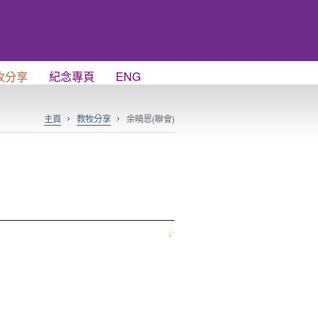
牧分享
紀念專頁
ENG
主頁
教牧分享
余曉恩(聯會)