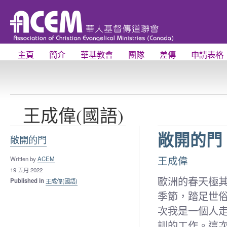
主頁
簡介
華基教會
團隊
差傳
申請表格
王成偉(國語)
敞開的門
敞開的門
Written by
ACEM
王成偉
19 五月 2022
歐洲的春天極
Published in
王成偉(國語)
季節，踏足世
次我是一個人
訓的工作。這