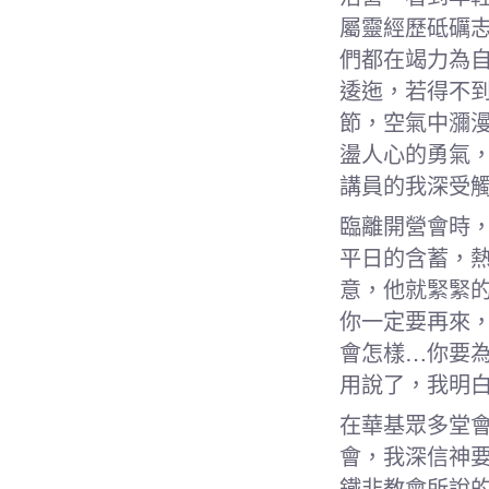
屬靈經歷砥礪
們都在竭力為
逶迤，若得不
節，空氣中瀰
盪人心的勇氣
講員的我深受
臨離開營會時
平日的含蓄，
意，他就緊緊
你一定要再來
會怎樣…你要
用說了，我明
在華基眾多堂
會，我深信神
鐵非教會所說