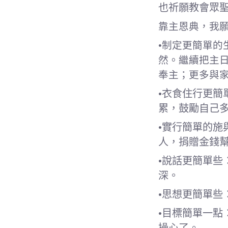
也祈願教會眾
靠主恩典，我
•制定更簡單的
然。繼續把主
奉主；更多與
•衣食住行更簡
累，鼓勵自己
•實行簡單的
人，捐贈金錢
•說話更簡單
深。
•思想更簡單些
•目標簡單一
操心了。