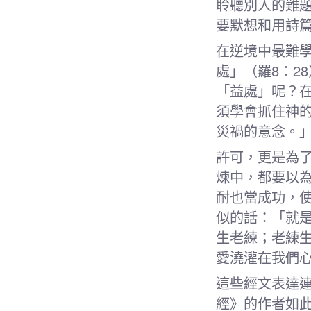
聆聽別人的難
要默想和用詩
在逆境中最難
處」（羅8：2
「益處」呢？
須學會抓住神
災禍的意念。」
許可，更是為
煉中，都要以
耐也當成功，使
似的話：「就
生老練；老練
愛澆灌在我們心
這些經文表達
經》的作者如