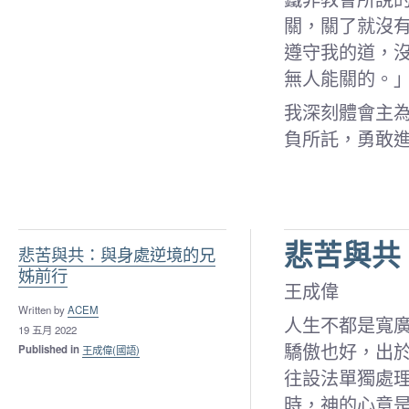
關，關了就沒
遵守我的道，
無人能關的。」（
我深刻體會主
負所託，勇敢
悲苦與共
悲苦與共：與身處逆境的兄
姊前行
王成偉
Written by
ACEM
人生不都是寬
19 五月 2022
驕傲也好，出
Published in
王成偉(國語)
往設法單獨處
時，神的心意