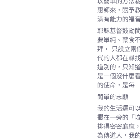
以簡單的方法
惠師來，賦予
滿有能力的福
耶穌基督鼓勵
要單純、禁食
拜， 只設立
代的人都在尋
道別的，只知道
是一個沒什麼
的使命，是每
簡單的志願
我的生活還可
擱在一旁的「
排得密密麻麻
為傳道人，我