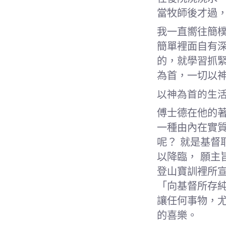
當牧師後才過
我一直嚮往簡
簡單裡面自有
的，就學習抓
為首，一切以神
以神為首的生
傅士德在他的
一種由內在實
呢？ 就是基
以降臨， 願
登山寶訓裡所宣
「向基督所存純
讓任何事物，
的喜樂。