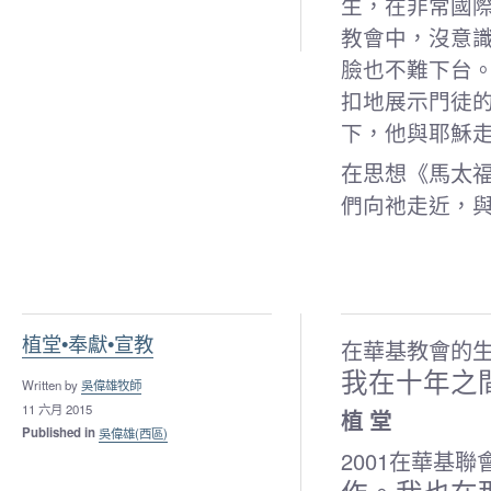
生，在非常國
教會
中，沒意
臉也不難下台
扣地展示門徒
下，他與耶穌
在思想《馬太福
們向祂走近，
植堂•奉獻•宣教
在華基教會的
我在十年之
Written by
吳偉雄牧師
11 六月 2015
植 堂
Published in
吳偉雄(西區)
2001在華基