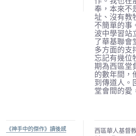
作。我也在
奉，本來不
址、沒有教
不簡單的事
波中學習站
了華基聯會
多方面
的支
忘記有
幾位
期為西
區堂
的數年
間，
到傳道
人。
堂會間
的愛
《神手中的傑作》讀後感
西區華人基督教