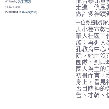
配合泰
北宣
Written by
吳偉雄牧師
走進
一條恩
14 五月 2015
做
許多神蹟
Published in
吳偉雄(西區)
一位身體軟弱
馬小芸宣教
華人社區工
族；再進入
孔教育中
心
院。她由
沒
團隊，
到兩
國人
為主的
初
哥而言，
身上，看見
否目睹神的
告、才幹、