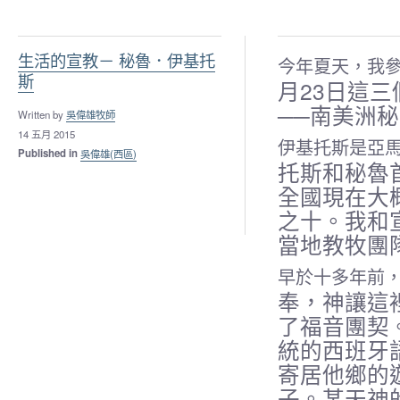
生活的宣教－ 秘魯．伊基托
今年夏天，我
斯
月23日這
──南美洲秘魯
Written by
吳偉雄牧師
14 五月 2015
伊基托斯是亞
Published in
吳偉雄(西區)
托斯和秘魯
全國現在大
之十。我和
當地教牧團
早於十多年前
奉，神讓這
了福音團契
統的西班牙
寄居他鄉的
子。某天神