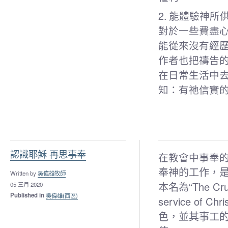
2. 能體驗神所
對於一些費盡
能從來沒有經
作者也把禱告
在日常生活中
知：有祂信實
認識耶穌 再思事奉
在教會中事奉
奉神的工作，是否
Written by
吳偉雄牧師
本名為“The Crucif
05 三月 2020
Published in
吳偉雄(西區)
service o
色，並其事工