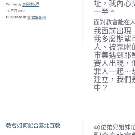
址，我內心
Written by
吳偉雄牧師
一半。
14 五月 2015
Published in
吳偉雄(西區)
面對教會能在
我面前出現
我多麼期望
人、被鬼附
巿集遇到耶
賽人出現，
罪人一起⋯
建立，我們
中？
教會如何配合泰北宣教
40位弟兄姐妹