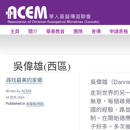
主頁
簡介
華基教會
團隊
差傳
申請表格
吳偉雄(西區)
尋找最美的家鄉
吳偉雄（Dannie
走到世界的另
Written by
ACEM
03 四月 2024
無意，每個尋
Published in
吳偉雄(西區)
國的經驗，路
制。在開始適
子好多。多次