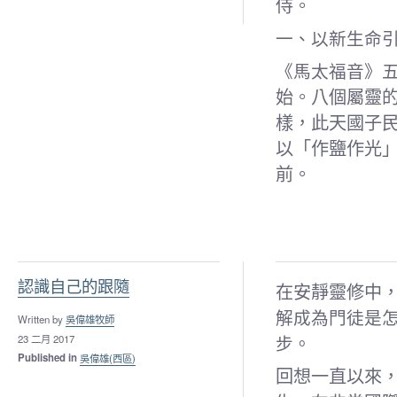
侍。
一、以新生命
《馬太福音》
始。八個屬靈
樣，此天國子
以「作鹽作光
前。
認識自己的跟隨
在安靜靈修中
解成為門徒是
Written by
吳偉雄牧師
步。
23 二月 2017
Published in
吳偉雄(西區)
回想一直以來