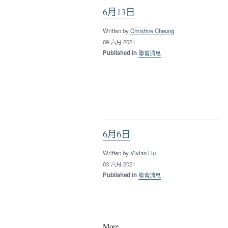
6月13日
Written by
Christine Cheung
09 六月 2021
Published in
聯會消息
6月6日
Written by
Vivian Liu
03 六月 2021
Published in
聯會消息
More...