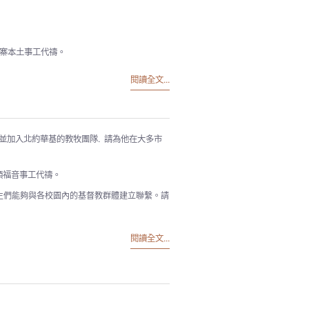
埔寨本土事工代禱。
閱讀全文...
, 他並加入北約華基的教牧團隊. 請為他在大多市
帶領福音事工代禱。
動為幫助學生們能夠與各校園內的基督教群體建立聯繫。請
閱讀全文...