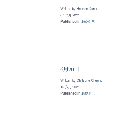
Written by
Hansen Deng
07 七月 2021
Published in
聯會消息
6月20日
Written by
Christine Cheung
16 六月 2021
Published in
聯會消息