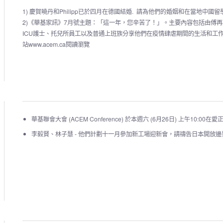
1) 慶賀曉丹和Philipp已於四月在德國結婚. 請為他們的婚姻和在當地中國
2)《華基家訊》7月號主題：「這一年，您辛苦了！」。主要內容包括由傅
ICU護士、托兒所員工以及普通上班族分享他們在疫情肆虐期間的生活和工
站www.acem.ca閱讀瀏覽
華基聯會大會 (ACEM Conference) 於本週六 (6月26日) 上午1
李毅賢、林子慧 -
他們計劃十一月參加新工場迎新會，請禱告日本開放邊