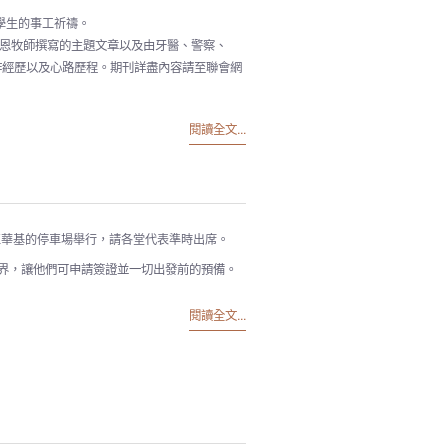
留學生的事工祈禱。
再恩牧師撰寫的主題文章以及由牙醫、警察、
作經歷以及心路歷程。期刊詳盡內容請至聯會網
閱讀全文...
0:00在愛正華基的停車場舉行，請各堂代表準時出席。
界，讓他們可申請簽證並一切出發前的預備。
閱讀全文...