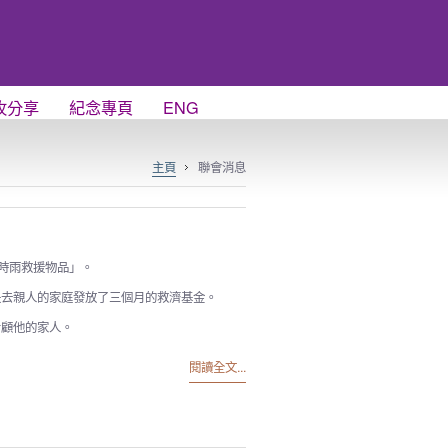
牧分享
紀念專頁
ENG
主頁
聯會消息
時雨救援物品」。
0個失去親人的家庭發放了三個月的救濟基金。
看顧他的家人。
閱讀全文...