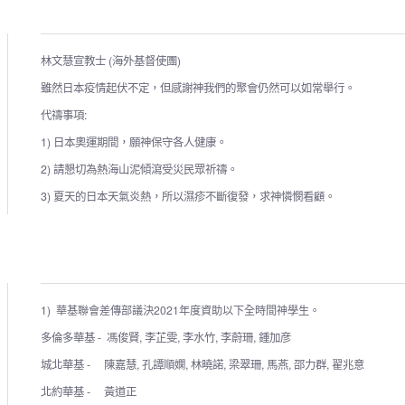
林文慧宣教士 (海外基督使團)
雖然日本疫情起伏不定，但感謝神我們的聚會仍然可以如常舉行。
代禱事項:
1) 日本奧運期間，願神保守各人健康。
2) 請懇切為熱海山泥傾瀉受災民眾祈禱。
3) 夏天的日本天氣炎熱，所以濕疹不斷復發，求神憐憫看顧。
1) 華基聯會差傳部議決2021年度資助以下全時間神學生。
多倫多華基 - 馮俊賢, 李芷雯, 李水竹, 李蔚珊, 鍾加彦
城北華基 - 陳嘉慧, 孔譚順嫻, 林曉諾, 梁翠珊, 馬燕, 邵力群, 翟兆意
北約華基 - 黃道正