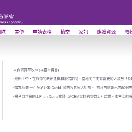
團隊
差傳
申請表格
植堂
家訊
媒體資源
教
來自張寶華牧師 (福音自傳會)
•感謝上帝，在緬甸的政治危機和疫情期間，當地同工向有需要的人發放「及
•請為緬甸 一百多名死於 Covid-19的牧者家人祈禱。 福音自傳會已向8
•福音自傳會同工Phun Duma牧師（ACEM支持的宣教士）離世。求主安慰