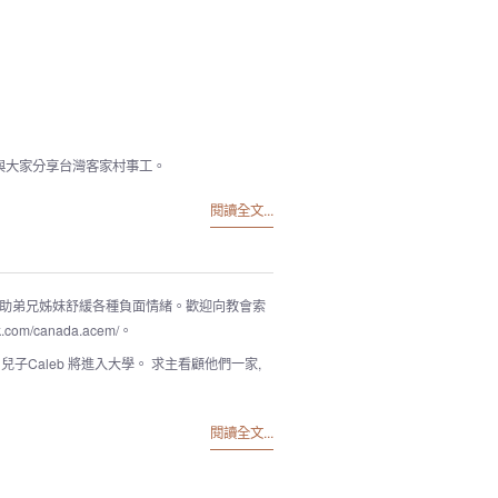
體與大家分享台灣客家村事工。
閱讀全文...
幫助弟兄姊妹舒緩各種負面情緒。歡迎向教會索
k.com/canada.acem/。
兒子Caleb 將進入大學。 求主看顧他們一家,
閱讀全文...