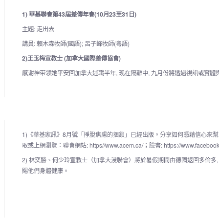
1) 華基聯會第43屆差傳年會(10月23至31日)
主題: 走出去
講員: 賴木森牧師(國語); 呂子峰牧師(粵語)
2)王玉梅宣教士 (加拿大國際差傳協會)
感谢神带领她平安回加拿大述職半年, 现在隔離中, 九月份將透過視訊或實
1)《華基家訊》8月號「掙脫焦慮的捆鎖」已經出版。分享如何憑藉信心來
取或上網瀏覽：聯會網站:
https//
www.acem.ca/；臉書: https://www.faceboo
2)
林奕勝、何少玲宣教士（加拿大浸聯會）
將於暑假期間由德國返回多倫多, 
賜他們身體健康。