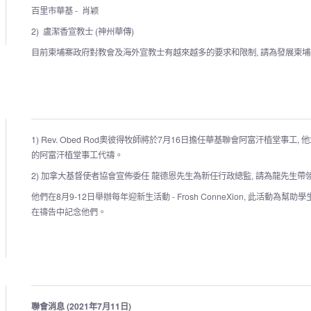
百里市華基 - 肖颖
2) 盧潔香宣教士 (神州華傳)
目前柬埔寨政府對教會及海外宣教士有越來越多的要求和限制, 請為發展柬
1) Rev. Obed Rod奧彼得牧師將於7月16日擔任華基聯會阿富汗植堂事工
的阿富汗植堂事工代禱。
2) 加拿大基督使者協會宣佈委任 龍德恩先生為新任行政總監, 請為龍先生
他們在8月9-12日舉辦每年迎新生活動 - Frosh ConneXion, 此活
在禱告中記念他們。
聯會消息 (2021年7月11日)