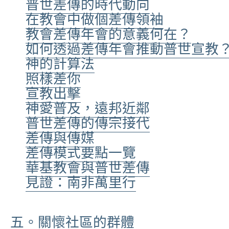
普世差傳的時代動向
在教會中做個差傳領袖
教會差傳年會的意義何在？
如何透過差傳年會推動普世宣教
神的計算法
照樣差你
宣教出擊
神愛普及，遠邦近鄰
普世差傳的傳宗接代
差傳與傳媒
差傳模式要點一覽
華基教會與普世差傳
見證：南非萬里行
五。關懷社區的群體